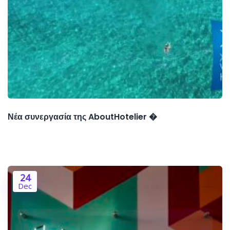
Νέα συνεργασία της AboutHotelier �
24
Dec