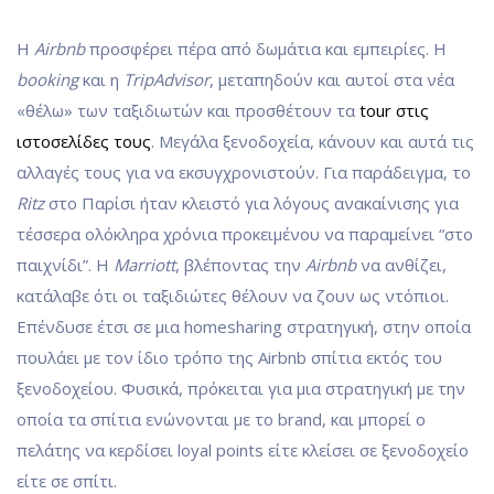
Η
Airbnb
προσφέρει πέρα από δωμάτια και εμπειρίες. Η
booking
και η
TripAdvisor
, μεταπηδούν και αυτοί στα νέα
«θέλω» των ταξιδιωτών και προσθέτουν τα
tour στις
ιστοσελίδες τους
. Μεγάλα ξενοδοχεία, κάνουν και αυτά τις
αλλαγές τους για να εκσυγχρονιστούν. Για παράδειγμα, το
Ritz
στο Παρίσι ήταν κλειστό για λόγους ανακαίνισης για
τέσσερα ολόκληρα χρόνια προκειμένου να παραμείνει “στο
παιχνίδι”. Η
Marriott
, βλέποντας την
Airbnb
να ανθίζει,
κατάλαβε ότι οι ταξιδιώτες θέλουν να ζουν ως ντόπιοι.
Επένδυσε έτσι σε μια homesharing στρατηγική, στην οποία
πουλάει με τον ίδιο τρόπο της Airbnb σπίτια εκτός του
ξενοδοχείου. Φυσικά, πρόκειται για μια στρατηγική με την
οποία τα σπίτια ενώνονται με το brand, και μπορεί ο
πελάτης να κερδίσει loyal points είτε κλείσει σε ξενοδοχείο
είτε σε σπίτι.