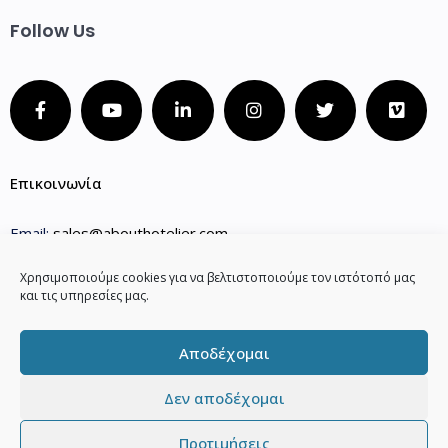
Follow Us
Επικοινωνία
Email:
sales@abouthotelier.com
Phone 1:
(+30) 210 2202141
Χρησιμοποιούμε cookies για να βελτιστοποιούμε τον ιστότοπό μας
και τις υπηρεσίες μας.
Phone 2:
(+30) 210 3000920
Phone 3:
(+30) 27510.25632
Αποδέχομαι
Δεν αποδέχομαι
Προτιμήσεις