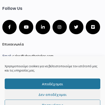
Follow Us
Επικοινωνία
Email:
sales@abouthotelier.com
Phone 1:
(+30) 210 2202141
Χρησιμοποιούμε cookies για να βελτιστοποιούμε τον ιστότοπό μας
και τις υπηρεσίες μας.
Phone 2:
(+30) 210 3000920
Phone 3:
(+30) 27510.25632
Αποδέχομαι
Δεν αποδέχομαι
Προτιμήσεις