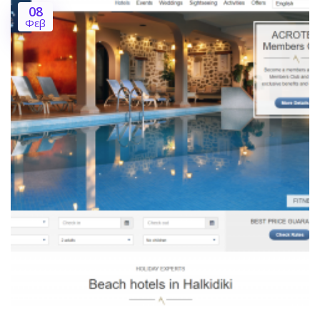
08
Φεβ