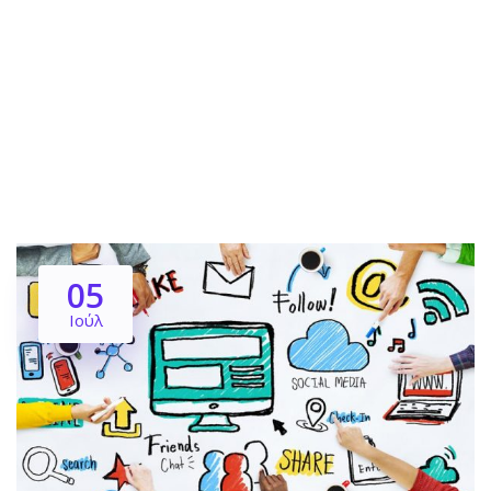
05
Ιούλ