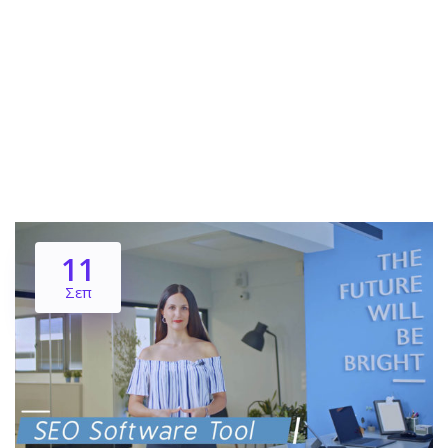
11
Σεπ