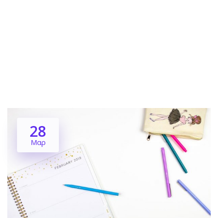
28
Μαρ