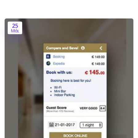
25
Μάι