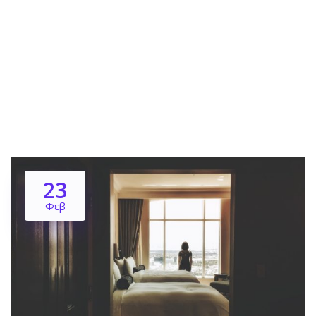
23
Φεβ