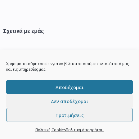
Σχετικά με εμάς
Η Φιλοσοφία μας
Χρησιμοποιούμε cookies για να βελτιστοποιούμε τον ιστότοπό μας
General Terms
και τις υπηρεσίες μας.
News/Blog
Αποδέχομαι
Επικοινωνία
Δεν αποδέχομαι
Προτιμήσεις
Ξενοδοχειακές Λύσεις
Πολιτική Cookies
Πολιτική Απορρήτου