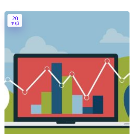
20
Φεβ