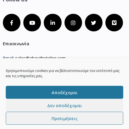
Επικοινωνία
Email:
sales@abouthotelier.com
Phone 1:
(+30) 210 2202141
Χρησιμοποιούμε cookies για να βελτιστοποιούμε τον ιστότοπό μας
και τις υπηρεσίες μας.
Phone 2:
(+30) 210 3000920
Phone 3:
(+30) 27510.25632
Αποδέχομαι
Δεν αποδέχομαι
Προτιμήσεις
Copyright © All Data | Powered by Abouthotelier