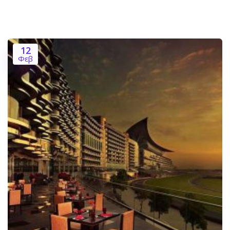
12
Φεβ